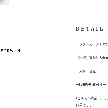
DETAIL
［ホタルガラス］片穴
EVIEW
［仕様］直径約3.6c
［素材］合金
ー販売証明書付きー
♦こちらの商品は、
お届けします