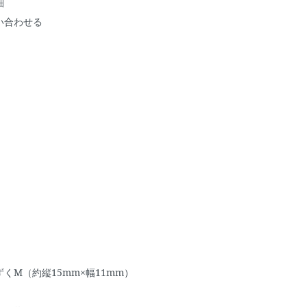
細
い合わせる
くM（約縦15mm×幅11mm）