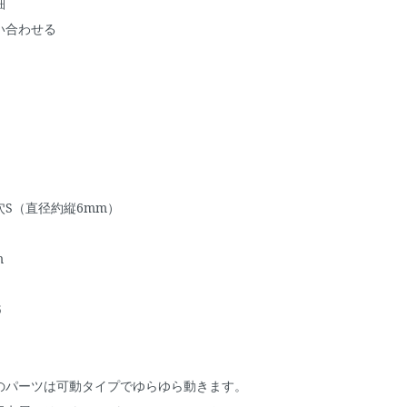
細
い合わせる
S（直径約縦6mm）
m
5
のパーツは可動タイプでゆらゆら動きます。