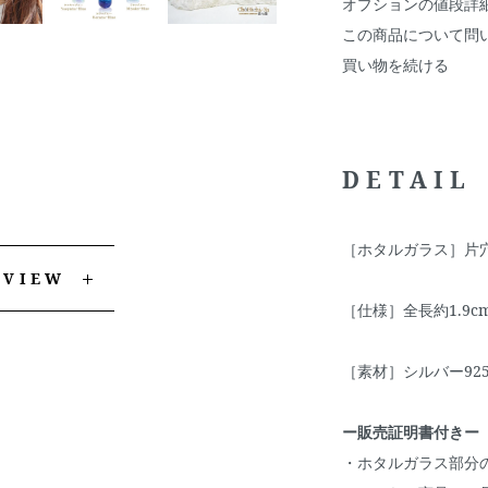
オプションの値段詳
この商品について問
買い物を続ける
DETAIL
［ホタルガラス］片穴
EVIEW
［仕様］全長約1.9c
［素材］シルバー92
ー販売証明書付きー
・ホタルガラス部分