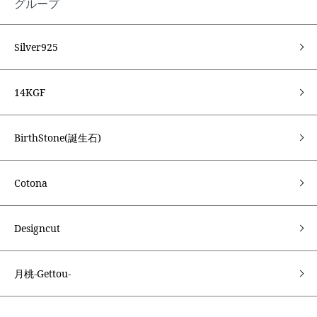
グループ
Silver925
14KGF
BirthStone(誕生石)
Cotona
Designcut
月桃-Gettou-